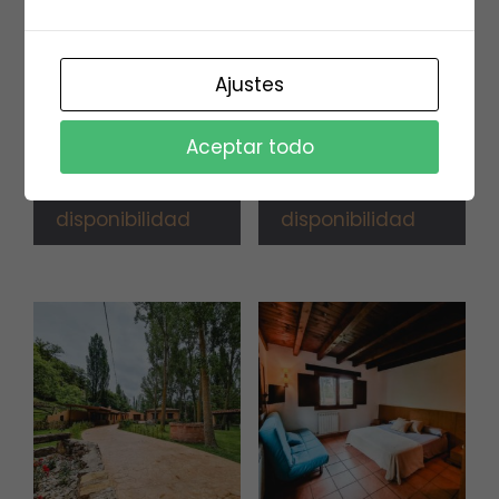
Habitación 3 familiar
Habitación 5 familiar
Ajustes
(adaptada) (4 pax)
(4 pax)
65,00
€
75,00
€
Aceptar todo
Vea la
Vea la
disponibilidad
disponibilidad