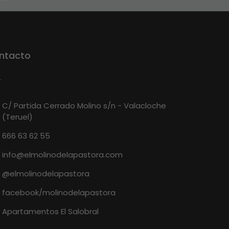
ntacto
C/ Partida Cerrado Molino s/n - Valacloche
(Teruel)
666 63 62 55
info@elmolinodelapastora.com
@elmolinodelapastora
facebook/molinodelapastora
Apartamentos El Salobral