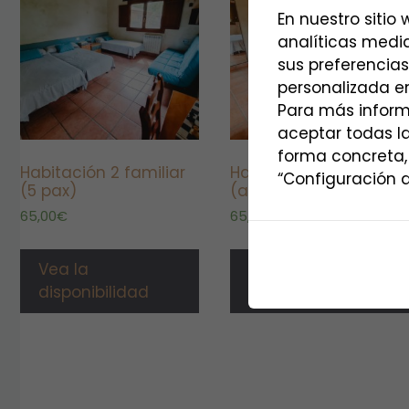
En nuestro sitio
analíticas media
sus preferencias
personalizada en
Para más inform
aceptar todas l
forma concreta,
Habitación 2 familiar
Habitación 3 familiar
“Configuración d
(5 pax)
(adaptada) (4 pax)
65,00
€
65,00
€
Vea la
Vea la
disponibilidad
disponibilidad