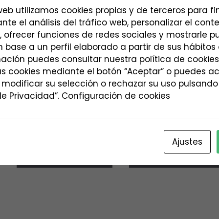
 web utilizamos cookies propias y de terceros para f
nte el análisis del tráfico web, personalizar el con
, ofrecer funciones de redes sociales y mostrarle p
 base a un perfil elaborado a partir de sus hábito
ación puedes consultar nuestra política de cookies
as cookies mediante el botón “Aceptar” o puedes a
 modificar su selección o rechazar su uso pulsando
Habitación 4 familiar
Habitación 5 familiar
e Privacidad”. Configuración de cookies
(4 pax)
(4 pax)
65,00
€
75,00
€
Ajustes
Vea la
Vea la
disponibilidad
disponibilidad