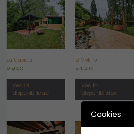
La Casica
El Molino
125,00
€
525,00
€
Vea la
Vea la
disponibilidad
disponibilidad
Cookies