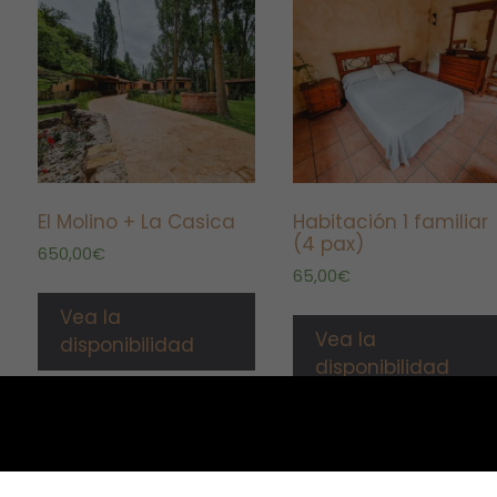
El Molino + La Casica
Habitación 1 familiar
(4 pax)
650,00
€
65,00
€
Vea la
Vea la
disponibilidad
disponibilidad