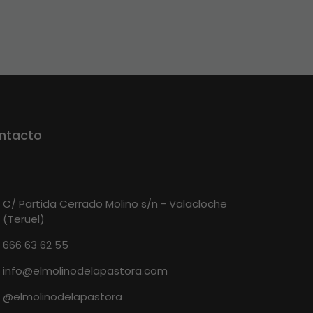
ntacto
C/ Partida Cerrado Molino s/n - Valacloche
(Teruel)
666 63 62 55
info@elmolinodelapastora.com
@elmolinodelapastora