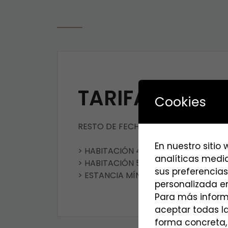
TARIFA BASE
Cookies
RESTO DE FECHAS
En nuestro sitio
> HABITACIÓN 4 PAX SIN DERECHO A
analíticas media
> HABITACIÓN 5 PAX SIN DERECHO A
sus preferencias
> ESTANCIA MÍNIMA 2 NOCHES
personalizada en
Para más inform
aceptar todas l
forma concreta,