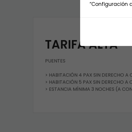
“Configuración d
TARIFA ALTA
PUENTES
> HABITACIÓN 4 PAX SIN DERECHO A
> HABITACIÓN 5 PAX SIN DERECHO A
> ESTANCIA MÍNIMA 3 NOCHES (A CO