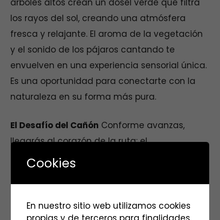
árboles altos crean un dosel verde que filtra
los rayos del sol, creando una atmósfera
fresca y relajante. El aroma de la vegetación
y el sonido de los pájaros cantando te
envuelven en una experiencia sensorial única.
Es una oportunidad para conectarte con la
naturaleza en su forma más pura.
El Desafío del Cañón
Conforme avanzas,
llegarás al corazón de la ruta: el
impresionante cañón de Barranco Hondo. Las
Cookies
rocas escarpadas y las paredes altas crean
un espectáculo impresionante. Aquí, la
naturaleza ha esculpido una obra maestra
En nuestro sitio web utilizamos cookies
propias y de terceros para finalidades
geológica a lo largo de los siglos, y tú tienes la