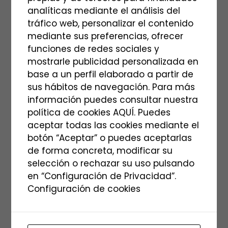
analíticas mediante el análisis del
oportunidad de ser testigo de ello. Los
tráfico web, personalizar el contenido
senderos serpenteantes te llevarán a través
mediante sus preferencias, ofrecer
de este desfiladero, ofreciendo vistas que te
funciones de redes sociales y
mostrarle publicidad personalizada en
dejarán sin aliento y oportunidades para
base a un perfil elaborado a partir de
capturar fotos que atesorarás para siempre.
sus hábitos de navegación. Para más
información puedes consultar nuestra
Encuentro con la Historia
A medida que
política de cookies AQUÍ. Puedes
aceptar todas las cookies mediante el
continúas tu caminata, también te
botón “Aceptar” o puedes aceptarlas
encontrarás con elementos históricos que
de forma concreta, modificar su
agregan profundidad a la experiencia. Ruinas
selección o rechazar su uso pulsando
de antiguas edificaciones, muros de piedra
en “Configuración de Privacidad”.
Configuración de cookies
que cuentan historias de generaciones
pasadas y otros vestigios del pasado te
recuerdan la rica historia de esta región y la