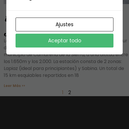
Estación de Esquí de
Ajustes
Javalambre
Aceptar todo
La estación de esquí de Javalambre está situada al sur
de Teruel en la sierra de Gúdar-Javalambre, en el
municipio de Camarena de la Sierra, a una altitud entre
los 1.650m y los 2.000. La estación consta de 2 zonas:
Lapiaz (ideal para principiantes) y Sabina. Un total de
15 km esquiables repartidos en 18
Leer Más >>
1
2