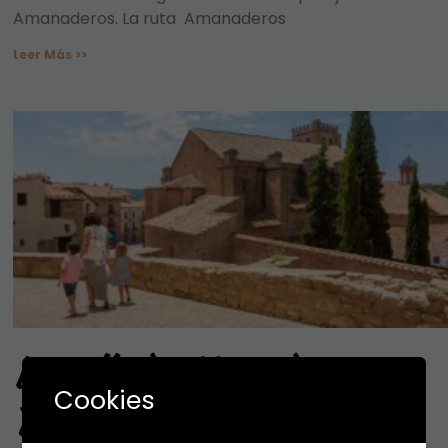
Amanaderos. La ruta Amanaderos
Leer Más >>
La villa de Mora de
Cookies
Rubielos