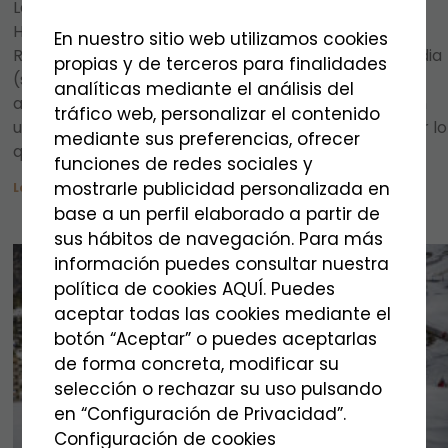
La villa de Mora de Rubielos, es declarada Conjunto
Histórico-Artístico en 1978. El Castillo de Mora de
En nuestro sitio web utilizamos cookies
Rubielos o Castillo Palacio de los Fernández de Heredia
propias y de terceros para finalidades
(siglo XII) se alza sobre una plataforma rocosa en lo
analíticas mediante el análisis del
alto de la villa. No fue concebido exclusivamente con
tráfico web, personalizar el contenido
una finalidad castrense, sino también residencial, por lo
mediante sus preferencias, ofrecer
que combina elementos de arquitectura
funciones de redes sociales y
mostrarle publicidad personalizada en
Leer Más >>
base a un perfil elaborado a partir de
sus hábitos de navegación. Para más
información puedes consultar nuestra
política de cookies AQUÍ. Puedes
aceptar todas las cookies mediante el
botón “Aceptar” o puedes aceptarlas
de forma concreta, modificar su
selección o rechazar su uso pulsando
en “Configuración de Privacidad”.
Configuración de cookies