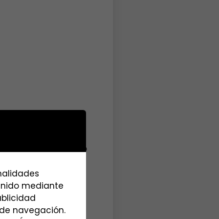
vío a la derecha, lo
oche aparcado.
inalidades
tenido mediante
 en la ladera, con
ublicidad
s de navegación.