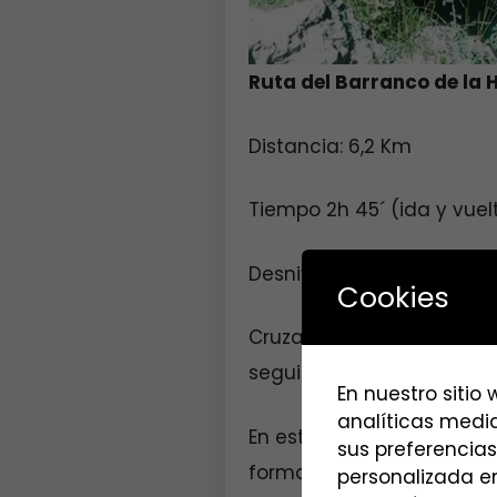
Ruta del Barranco de la H
Distancia: 6,2 Km
Tiempo 2h 45´ (ida y vuel
Desnivel 474 m
Cookies
Cruzaremos el pueblo de 
seguimos hasta llegar a
En nuestro sitio
analíticas media
En este punto ya podemo
sus preferencias
forma de cueva.
personalizada en