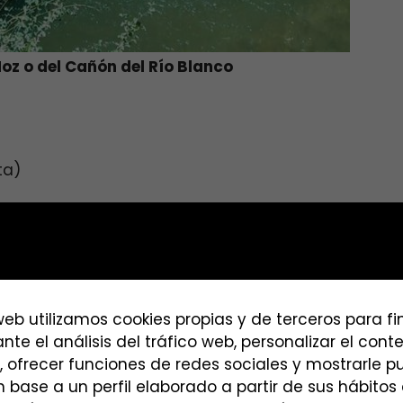
oz o del Cañón del Río Blanco
ta)
Calomarde y a su salida, nos encontraremos un des
 una zona de columpios donde podremos dejar el c
 web utilizamos cookies propias y de terceros para f
nte el análisis del tráfico web, personalizar el con
s ver el
Moricacho
, una gran roca con una apertura
, ofrecer funciones de redes sociales y mostrarle p
 base a un perfil elaborado a partir de sus hábito